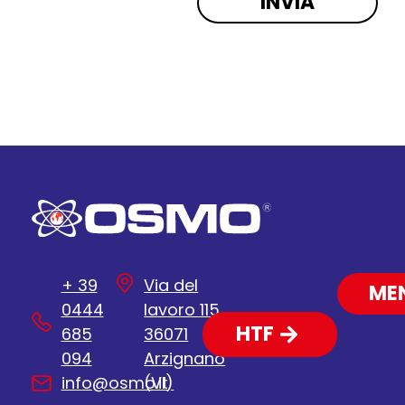
+ 39
Via del
ME
0444
lavoro 115
HTF
685
36071
094
Arzignano
info@osmo.it
(VI)