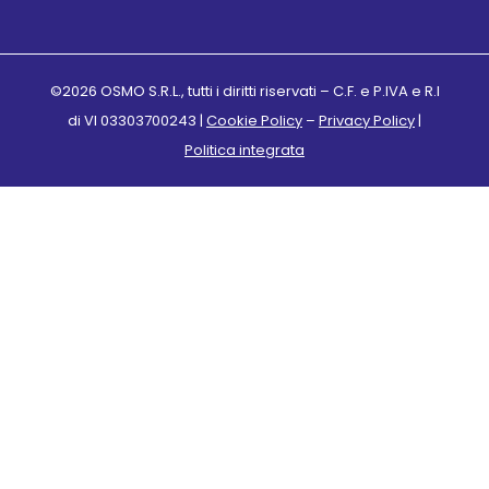
©2026 OSMO S.R.L., tutti i diritti riservati – C.F. e P.IVA e R.I
di VI 03303700243 |
Cookie Policy
–
Privacy Policy
|
Politica integrata